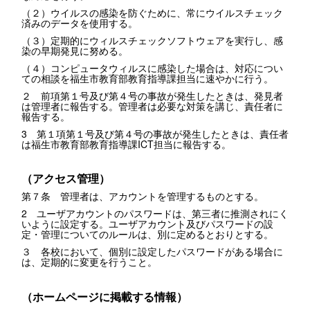
（２）ウイルスの感染を防ぐために、常にウイルスチェック
済みのデータを使用する。
（３）定期的にウィルスチェックソフトウェアを実行し、感
染の早期発見に努める。
（４）コンピュータウィルスに感染した場合は、対応につい
ての相談を福生市教育部教育指導課担当に速やかに行う。
２ 前項第１号及び第４号の事故が発生したときは、発見者
は管理者に報告する。管理者は必要な対策を講じ、責任者に
報告する。
3 第１項第１号及び第４号の事故が発生したときは、責任者
は福生市教育部教育指導課ICT担当に報告する。
（アクセス管理）
第７条 管理者は、アカウントを管理するものとする。
2 ユーザアカウントのパスワードは、第三者に推測されにく
いように設定する。ユーザアカウント及びパスワードの設
定・管理についてのルールは、別に定めるとおりとする。
３ 各校において、個別に設定したパスワードがある場合に
は、定期的に変更を行うこと。
（ホームページに掲載する情報）