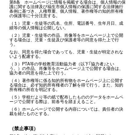
第8条 ホームページに情報を掲載する場合は、個人情報の保
護に関する法律及び福生市個人情報の保護に関する法律施行
条例に基づき、人権尊重、個人情報、著作権等の知的所有権
の保護等に十分注意する。
（１）児童・生徒等の氏名、住所、電話番号、生年月日、成
績等の個人情報は公開しない。
（２）児童・生徒等の作品、肖像等をホームページ上で公開
する場合は、児童・生徒及び保護者等の同意を得た上で行
う。
なお、同意を得た場合であっても、児童・生徒が特定されな
いよう配慮する。
（３）PTA等の学校教育活動協力者（以下｢協力者｣とい
う。）の作品、肖像等をホームページ上で公開する場合は、
協力者の同意を得た上で行う。
（４）著作権等に係る知的所有物をホームページ上に公開す
る場合は、必ず知的所有権者の了解を得て行う。また、知的
所有権の所在を明記する。
（５）学校だより等の紙で配布したもののデータをホームペ
ージで公開する際は、前各号を踏まえること。
（６）ホームページで公開する内容については、責任者の決
裁を経たものとする。
（禁止事項）